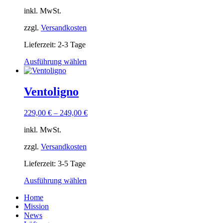
Optionen
inkl. MwSt.
können
auf
zzgl.
Versandkosten
der
Produktseite
Lieferzeit:
2-3 Tage
gewählt
werden
Dieses
Ausführung wählen
Produkt
weist
mehrere
Ventoligno
Varianten
auf.
229,00
€
–
249,00
€
Die
Optionen
inkl. MwSt.
können
auf
zzgl.
Versandkosten
der
Produktseite
Lieferzeit:
3-5 Tage
gewählt
werden
Dieses
Ausführung wählen
Produkt
Home
weist
Mission
mehrere
News
Varianten