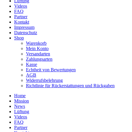
Lüftung
auf.
Videos
Die
FAQ
Optionen
Partner
können
Kontakt
auf
Impressum
der
Datenschutz
Produktseite
Shop
gewählt
Warenkorb
werden
Mein Konto
Versandarten
Zahlungsarten
Kasse
Echtheit von Bewertungen
AGB
Widerrufsbelehrung
Richtlinie für Rückerstattungen und Rückgaben
Home
Mission
News
Lüftung
Videos
FAQ
Partner