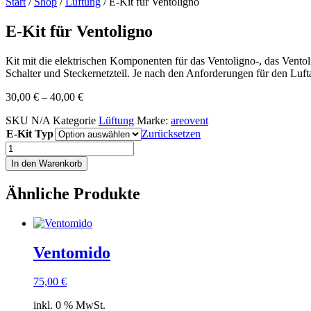
Start
/
Shop
/
Lüftung
/ E-Kit für Ventoligno
E-Kit für Ventoligno
Kit mit die elektrischen Komponenten für das Ventoligno-, das Vento
Schalter und Steckernetzteil. Je nach den Anforderungen für den Luf
30,00
€
–
40,00
€
SKU
N/A
Kategorie
Lüftung
Marke:
areovent
E-Kit Typ
Zurücksetzen
E-
Kit
In den Warenkorb
für
Ventoligno
Ähnliche Produkte
Menge
Ventomido
75,00
€
inkl. 0 % MwSt.