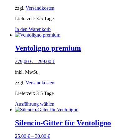
zzgl.
Versandkosten
Lieferzeit:
3-5 Tage
In den Warenkorb
Ventoligno premium
279,00
€
–
299,00
€
inkl. MwSt.
zzgl.
Versandkosten
Lieferzeit:
3-5 Tage
Dieses
Ausführung wählen
Produkt
weist
mehrere
Silencio-Gitter für Ventoligno
Varianten
auf.
25,00
€
–
30,00
€
Die